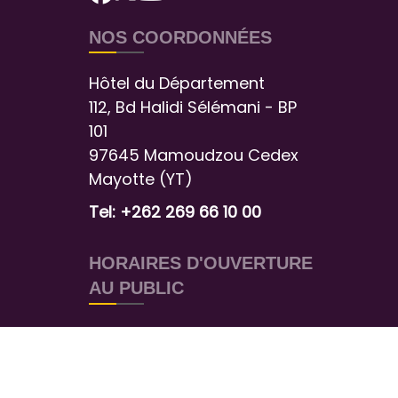
NOS COORDONNÉES
Hôtel du Département
112, Bd Halidi Sélémani - BP
101
97645 Mamoudzou Cedex
Mayotte (YT)
Tel: +262 269 66 10 00
HORAIRES D'OUVERTURE
AU PUBLIC
Du lundi au jeudi :
de 7h30 à 12h00
et de 13h00 à 16h00