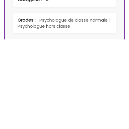
Grades :
Psychologue de classe normale ;
Psychologue hors classe
Cadres d'emploi :
Psychologues
territoriaux
Fiche de poste :
Télécharger le fichier
Domaines :
Petite enfance
Entité :
Direction de la Protection de
l'enfance et de la famille