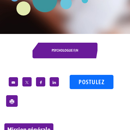
PSYCHOLOGUE F/H
POSTULEZ
Mission générale